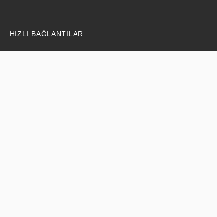
HIZLI BAĞLANTILAR
Hakkımızda
Grup Şirketleri
Santralimiz
SANTRAL BILGILERI
Seyit Onbaşı Rüzgar Enerji Santrali
Ayvacık 17860 / ÇANAKKALE
Kurulu Güç: 10 MW - 5 Vestas Türbini