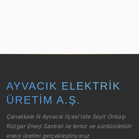
AYVACIK ELEKTRIK
ÜRETIM A.Ş.
Çanakkale İli Ayvacık İlçesi'nde Seyit Onbaşı
Rüzgar Enerji Santrali ile temiz ve sürdürülebilir
enerji üretimi gerçekleştiriyoruz