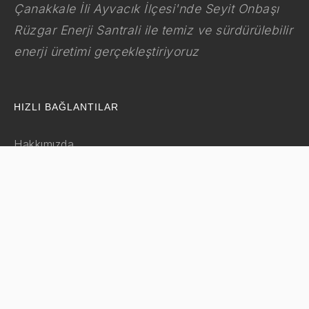
Çanakkale İli Ayvacık İlçesi'nde Seyit Onbaşı
Rüzgar Enerji Santrali ile temiz ve sürdürülebilir
enerji üretimi gerçekleştiriyoruz
HIZLI BAĞLANTILAR
Hakkımızda
Grup Şirketleri
Santralimiz
SANTRAL BILGILERI
Seyit Onbaşı Rüzgar Enerji Santrali