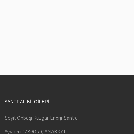
SANTRAL BILGILERI
Seyit Onbaşı Rüzgar Enerji Santrali
Ayvacık 17860 / ÇANAKKALE