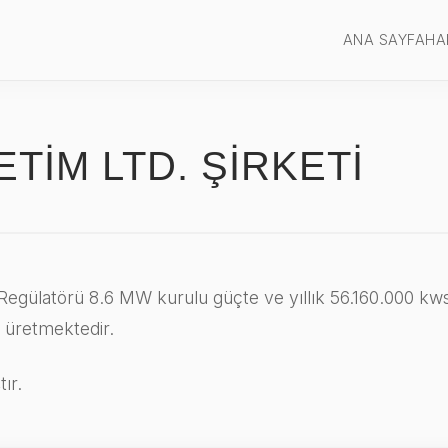
ANA SAYFA
HA
TİM LTD. ŞİRKETİ
gülatörü 8.6 MW kurulu güçte ve yıllık 56.160.000 kwsaa
k üretmektedir.
ır.